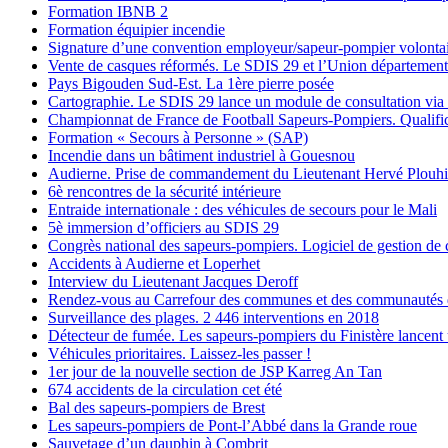
Formation IBNB 2
Formation équipier incendie
Signature d’une convention employeur/sapeur-pompier volonta
Vente de casques réformés. Le SDIS 29 et l’Union départementa
Pays Bigouden Sud-Est. La 1ère pierre posée
Cartographie. Le SDIS 29 lance un module de consultation via
Championnat de France de Football Sapeurs-Pompiers. Qualific
Formation « Secours à Personne » (SAP)
Incendie dans un bâtiment industriel à Gouesnou
Audierne. Prise de commandement du Lieutenant Hervé Plouh
6è rencontres de la sécurité intérieure
Entraide internationale : des véhicules de secours pour le Mali
5è immersion d’officiers au SDIS 29
Congrès national des sapeurs-pompiers. Logiciel de gestion de 
Accidents à Audierne et Loperhet
Interview du Lieutenant Jacques Deroff
Rendez-vous au Carrefour des communes et des communautés 
Surveillance des plages. 2 446 interventions en 2018
Détecteur de fumée. Les sapeurs-pompiers du Finistère lancent
Véhicules prioritaires. Laissez-les passer !
1er jour de la nouvelle section de JSP Karreg An Tan
674 accidents de la circulation cet été
Bal des sapeurs-pompiers de Brest
Les sapeurs-pompiers de Pont-l’Abbé dans la Grande roue
Sauvetage d’un dauphin à Combrit