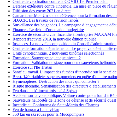
Centre de vaccination contre la COVID-19. Premier bilan
Défense extérieure contre l'incendie. La mise en place du règl
Diffusion des voeux 2021 en direct
Camaret-sur-Mer. Un site de référence pour la formation des ch
SDACR. Les travaux de révision lancés
Surveillance des baignades. La campagne d’engagement a débu
Finances. Le débat d’orientation budgétaire
Exercice de sécurité civile. Incendie à l'entreprise MAXAM Fr
Rapport d'activité 2019, la nouvelle édition publiée
Instances. La nouvelle composition du Conseil d'administration
Centre de formation départemental. Le projet validé et un site r
Unité cynotechnique. 2 nouveaux binômes sélectionnés
Formation. Sauvetage aquatique niveau 2
Formation. Validation de stage pour deux sauveteurs héliportés
Exercice sur l'Ile Tristan
Santé au travail. L’impact des fumées d’incendie sur la santé d
Brest. 140 triathlètes sapeurs-pompiers en quête d’un titre natio
Hyménoptères. Destruction des nids : qui contacter ?
Risque incendie. Sensibilisation des directeurs d’établissements
Feu dans un bâtiment artisanal à Spézet
Accident sur la voie publique. Voiture contre poids lourd à Bén
Sauveteurs héliportés de la zone de défense et de sécurité ouest
Incendie au Conforama de Saint-Martin des Champs
Feu de hangar à Landivisiau
350 km en ski-roues pour la Mucopompiers