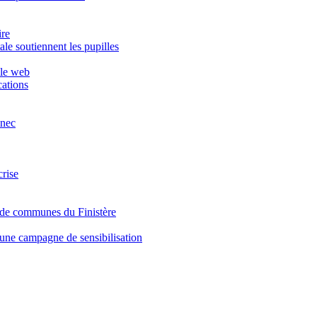
ire
le soutiennent les pupilles
 le web
ations
inec
crise
de communes du Finistère
 une campagne de sensibilisation