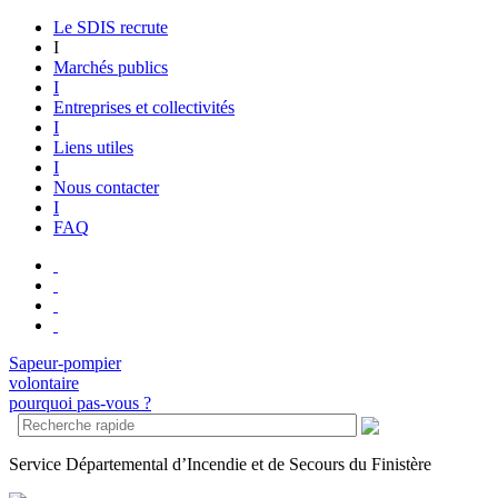
Le SDIS recrute
I
Marchés publics
I
Entreprises et collectivités
I
Liens utiles
I
Nous contacter
I
FAQ
Sapeur-pompier
volontaire
pourquoi pas-vous ?
S
ervice
D
épartemental d’
I
ncendie et de
S
ecours du Finistère