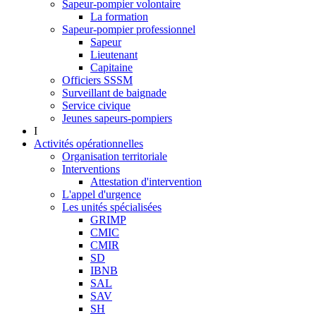
Sapeur-pompier volontaire
La formation
Sapeur-pompier professionnel
Sapeur
Lieutenant
Capitaine
Officiers SSSM
Surveillant de baignade
Service civique
Jeunes sapeurs-pompiers
I
Activités opérationnelles
Organisation territoriale
Interventions
Attestation d'intervention
L'appel d'urgence
Les unités spécialisées
GRIMP
CMIC
CMIR
SD
IBNB
SAL
SAV
SH