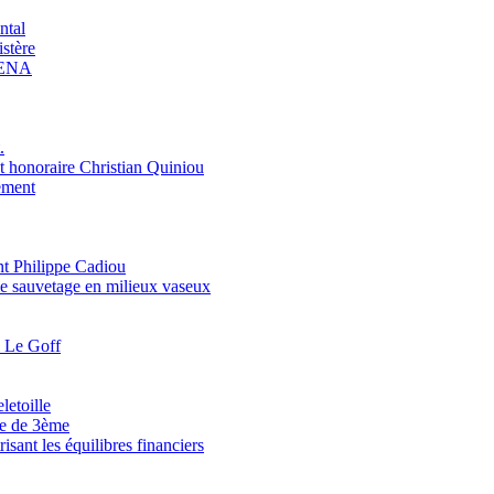
ntal
stère
ARENA
.
honoraire Christian Quiniou
pement
nt Philippe Cadiou
le sauvetage en milieux vaseux
l Le Goff
letoille
se de 3ème
isant les équilibres financiers