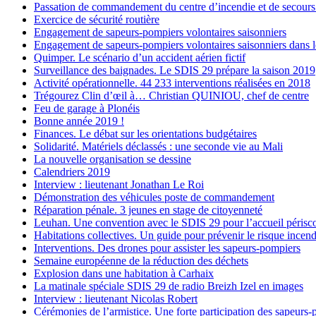
Passation de commandement du centre d’incendie et de secour
Exercice de sécurité routière
Engagement de sapeurs-pompiers volontaires saisonniers
Engagement de sapeurs-pompiers volontaires saisonniers dans l
Quimper. Le scénario d’un accident aérien fictif
Surveillance des baignades. Le SDIS 29 prépare la saison 2019
Activité opérationnelle. 44 233 interventions réalisées en 2018
Trégourez Clin d’œil à… Christian QUINIOU, chef de centre
Feu de garage à Plonéis
Bonne année 2019 !
Finances. Le débat sur les orientations budgétaires
Solidarité. Matériels déclassés : une seconde vie au Mali
La nouvelle organisation se dessine
Calendriers 2019
Interview : lieutenant Jonathan Le Roi
Démonstration des véhicules poste de commandement
Réparation pénale. 3 jeunes en stage de citoyenneté
Leuhan. Une convention avec le SDIS 29 pour l’accueil périsco
Habitations collectives. Un guide pour prévenir le risque incend
Interventions. Des drones pour assister les sapeurs-pompiers
Semaine européenne de la réduction des déchets
Explosion dans une habitation à Carhaix
La matinale spéciale SDIS 29 de radio Breizh Izel en images
Interview : lieutenant Nicolas Robert
Cérémonies de l’armistice. Une forte participation des sapeurs-