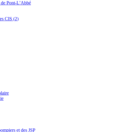
s de Pont-L’Abbé
es CIS (2)
laire
ie
pompiers et des JSP