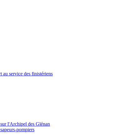
au service des finistériens
 sur l'Archipel des Glénan
s sapeurs-pompiers