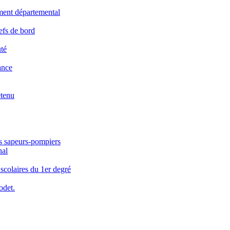
ement départemental
efs de bord
té
ance
etenu
es sapeurs-pompiers
nal
 scolaires du 1er degré
odet.