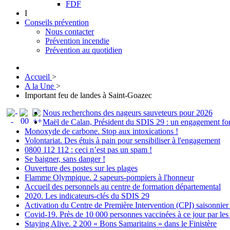
FDF
I
Conseils prévention
Nous contacter
Prévention incendie
Prévention au quotidien
Accueil
>
A la Une
>
Important feu de landes à Saint-Goazec
Nous recherchons des nageurs sauveteurs pour 2026
Maël de Calan, Président du SDIS 29 : un engagement fort 
Monoxyde de carbone. Stop aux intoxications !
Volontariat. Des étuis à pain pour sensibiliser à l'engagement
0800 112 112 : ceci n’est pas un spam !
Se baigner, sans danger !
Ouverture des postes sur les plages
Flamme Olympique. 2 sapeurs-pompiers à l'honneur
Accueil des personnels au centre de formation départemental
2020. Les indicateurs-clés du SDIS 29
Activation du Centre de Première Intervention (CPI) saisonnier
Covid-19. Près de 10 000 personnes vaccinées à ce jour par le
Staying Alive. 2 200 « Bons Samaritains » dans le Finistère