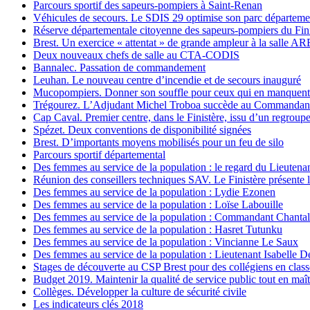
Parcours sportif des sapeurs-pompiers à Saint-Renan
Véhicules de secours. Le SDIS 29 optimise son parc départeme
Réserve départementale citoyenne des sapeurs-pompiers du Fini
Brest. Un exercice « attentat » de grande ampleur à la salle 
Deux nouveaux chefs de salle au CTA-CODIS
Bannalec. Passation de commandement
Leuhan. Le nouveau centre d’incendie et de secours inauguré
Mucopompiers. Donner son souffle pour ceux qui en manquent
Trégourez. L’Adjudant Michel Troboa succède au Commandant 
Cap Caval. Premier centre, dans le Finistère, issu d’un regrou
Spézet. Deux conventions de disponibilité signées
Brest. D’importants moyens mobilisés pour un feu de silo
Parcours sportif départemental
Des femmes au service de la population : le regard du Lieutena
Réunion des conseillers techniques SAV. Le Finistère présente 
Des femmes au service de la population : Lydie Ezonen
Des femmes au service de la population : Loïse Labouille
Des femmes au service de la population : Commandant Chanta
Des femmes au service de la population : Hasret Tutunku
Des femmes au service de la population : Vincianne Le Saux
Des femmes au service de la population : Lieutenant Isabelle De
Stages de découverte au CSP Brest pour des collégiens en clas
Budget 2019. Maintenir la qualité de service public tout en maîtr
Collèges. Développer la culture de sécurité civile
Les indicateurs clés 2018