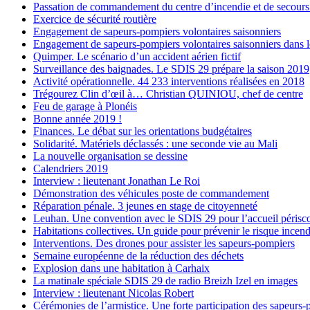
Passation de commandement du centre d’incendie et de secour
Exercice de sécurité routière
Engagement de sapeurs-pompiers volontaires saisonniers
Engagement de sapeurs-pompiers volontaires saisonniers dans l
Quimper. Le scénario d’un accident aérien fictif
Surveillance des baignades. Le SDIS 29 prépare la saison 2019
Activité opérationnelle. 44 233 interventions réalisées en 2018
Trégourez Clin d’œil à… Christian QUINIOU, chef de centre
Feu de garage à Plonéis
Bonne année 2019 !
Finances. Le débat sur les orientations budgétaires
Solidarité. Matériels déclassés : une seconde vie au Mali
La nouvelle organisation se dessine
Calendriers 2019
Interview : lieutenant Jonathan Le Roi
Démonstration des véhicules poste de commandement
Réparation pénale. 3 jeunes en stage de citoyenneté
Leuhan. Une convention avec le SDIS 29 pour l’accueil périsco
Habitations collectives. Un guide pour prévenir le risque incend
Interventions. Des drones pour assister les sapeurs-pompiers
Semaine européenne de la réduction des déchets
Explosion dans une habitation à Carhaix
La matinale spéciale SDIS 29 de radio Breizh Izel en images
Interview : lieutenant Nicolas Robert
Cérémonies de l’armistice. Une forte participation des sapeurs-