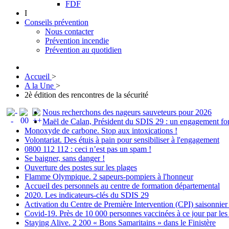
FDF
I
Conseils prévention
Nous contacter
Prévention incendie
Prévention au quotidien
Accueil
>
A la Une
>
2è édition des rencontres de la sécurité
Nous recherchons des nageurs sauveteurs pour 2026
Maël de Calan, Président du SDIS 29 : un engagement fort 
Monoxyde de carbone. Stop aux intoxications !
Volontariat. Des étuis à pain pour sensibiliser à l'engagement
0800 112 112 : ceci n’est pas un spam !
Se baigner, sans danger !
Ouverture des postes sur les plages
Flamme Olympique. 2 sapeurs-pompiers à l'honneur
Accueil des personnels au centre de formation départemental
2020. Les indicateurs-clés du SDIS 29
Activation du Centre de Première Intervention (CPI) saisonnier
Covid-19. Près de 10 000 personnes vaccinées à ce jour par le
Staying Alive. 2 200 « Bons Samaritains » dans le Finistère