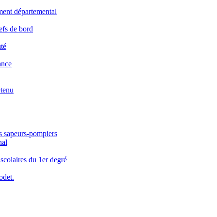
ement départemental
efs de bord
té
ance
etenu
es sapeurs-pompiers
nal
 scolaires du 1er degré
odet.