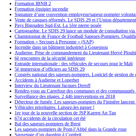
Formation IBNB 2
Formation équipier incendie
Signature d’une convention employeur/sapeur-pompier volonta
Vente de casques réformés. Le SDIS 29 et l’Union départementa
Pays Bigouden Sud-Est. La 1ère pierre posée
Cartographie. Le SDIS 29 lance un module de consultation via
Championnat de France de Football Sapeurs-Pompiers. Qualific
Formation « Secours à Personne » (SAP)
Incendie dans un bâtiment industriel à Gouesnou
Audierne. Prise de commandement du Lieutenant Hervé Plouh
6è rencontres de la sécurité intérieure
Entraide internationale : des véhicules de secours pour le Mali
5è immersion d’officiers au SDIS 29
Congrès national des sapeurs-pompiers. Logiciel de gestion de 
Accidents à Audierne et Loperhet
Interview du Lieutenant Jacques Deroff
Rendez-vous au Carrefour des communes et des communautés 
Surveillance des plages. 2 446 interventions en 2018
Détecteur de fumée. Les sapeurs-pompiers du Finistère lancent
Véhicules prioritaires. Laissez-les passer !
1er jour de la nouvelle section de JSP Karreg An Tan
674 accidents de la circulation cet été
Bal des sapeurs-pompiers de Brest
Les sapeurs-pompiers de Pont-l’Abbé dans la Grande roue
Sauvetage d’un dauphin à Combrit