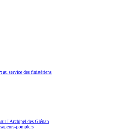
au service des finistériens
 sur l'Archipel des Glénan
s sapeurs-pompiers