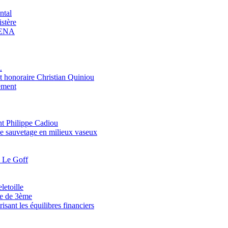
ntal
stère
ARENA
.
honoraire Christian Quiniou
pement
nt Philippe Cadiou
le sauvetage en milieux vaseux
l Le Goff
letoille
se de 3ème
isant les équilibres financiers