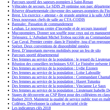
Parcours sportif des sapeurs-pompiers à Saint-Renan
Véhicules de secours. Le SDIS 29 optimise son parc départeme
Réserve départementale citoyenne des sapeurs-pompiers du Fini
Brest. Un exercice « attentat » de grande ampleur à la salle 
Deux nouveaux chefs de salle au CTA-CODIS
Bannalec. Passation de commandement
Leuhan. Le nouveau centre d’incendie et de secours inauguré
Mucopompiers. Donner son souffle pour ceux qui en manquent
Trégourez. L’Adjudant Michel Troboa succède au Commandant 
Cap Caval. Premier centre, dans le Finistère, issu d’un regrou
Spézet. Deux conventions de disponibilité signées
Brest. D’importants moyens mobilisés pour un feu de silo
Parcours sportif départemental
Des femmes au service de la population : le regard du Lieutena
Réunion des conseillers techniques SAV. Le Finistère présente 
Des femmes au service de la population : Lydie Ezonen
Des femmes au service de la population : Loïse Labouille
Des femmes au service de la population : Commandant Chanta
Des femmes au service de la population : Hasret Tutunku
Des femmes au service de la population : Vincianne Le Saux
Des femmes au service de la population : Lieutenant Isabelle De
Stages de découverte au CSP Brest pour des collégiens en clas
Budget 2019. Maintenir la qualité de service public tout en maîtr
Collèges. Développer la culture de sécurité civile
Les indicateurs clés 2018