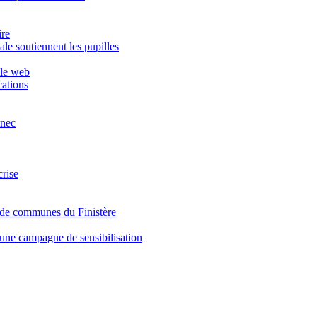
ire
le soutiennent les pupilles
 le web
ations
inec
crise
de communes du Finistère
 une campagne de sensibilisation