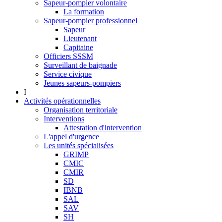
Sapeur-pompier volontaire
La formation
Sapeur-pompier professionnel
Sapeur
Lieutenant
Capitaine
Officiers SSSM
Surveillant de baignade
Service civique
Jeunes sapeurs-pompiers
I
Activités opérationnelles
Organisation territoriale
Interventions
Attestation d'intervention
L'appel d'urgence
Les unités spécialisées
GRIMP
CMIC
CMIR
SD
IBNB
SAL
SAV
SH