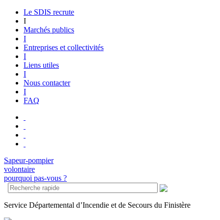
Le SDIS recrute
I
Marchés publics
I
Entreprises et collectivités
I
Liens utiles
I
Nous contacter
I
FAQ
Sapeur-pompier
volontaire
pourquoi pas-vous ?
S
ervice
D
épartemental d’
I
ncendie et de
S
ecours du Finistère