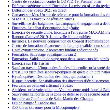
Centre de vaccination contre la COVID-19. Premier bilan
Défense extérieure contre l'incendie. La mise en place du règl
Diffusion des voeux 2021 en direct
Camaret-sur-Mer. Un site de référence pour la formation des ch
SDACR. Les travaux de révision lancés
Surveillance des baignades. La campagne d’engagement a débu
Finances. Le débat d’orientation budgétaire
Exercice de sécurité civile. Incendie à l'entreprise MAXAM Fr
Rapport d'activité 2019, la nouvelle édition publiée
Instances. La nouvelle composition du Conseil d'administration
Centre de formation départemental. Le projet validé et un site r
Unité cynotechnique. 2 nouveaux binômes sélectionnés
Formation. Sauvetage aquatique niveau 2
Formation. Validation de stage pour deux sauveteurs héliportés
Exercice sur l'Ile Tristan
Santé au travail. L’impact des fumées d’incendie sur la santé d
Brest. 140 triathlètes sapeurs-pompiers en quête d’un titre natio
Hyménoptères. Destruction des nids : qui contacter ?
Risque incendie. Sensibilisation des directeurs d’établissements
Feu dans un bâtiment artisanal à Spézet
Accident sur la voie publique. Voiture contre poids lourd à Bén
Sauveteurs héliportés de la zone de défense et de sécurité ouest
Incendie au Conforama de Saint-Martin des Champs
Feu de hangar à Landivisiau
350 km en ski-roues pour la Mucopompiers