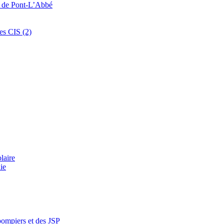
s de Pont-L’Abbé
es CIS (2)
laire
ie
pompiers et des JSP