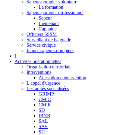
Sapeur-pompier volontaire
La formation
Sapeur-pompier professionnel
Sapeur
Lieutenant
Capitaine
Officiers SSSM
Surveillant de baignade
Service civique
Jeunes sapeurs-pompiers
I
Activités opérationnelles
Organisation territoriale
Interventions
Attestation d'intervention
L'appel d'urgence
Les unités spécialisées
GRIMP
CMIC
CMIR
SD
IBNB
SAL
SAV
SH