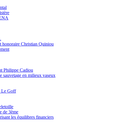
ntal
stère
ARENA
.
honoraire Christian Quiniou
pement
nt Philippe Cadiou
le sauvetage en milieux vaseux
l Le Goff
letoille
se de 3ème
isant les équilibres financiers