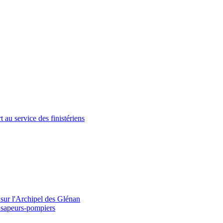
au service des finistériens
 sur l'Archipel des Glénan
s sapeurs-pompiers