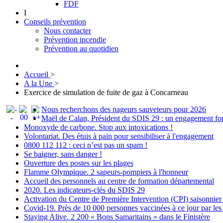
FDF
I
Conseils prévention
Nous contacter
Prévention incendie
Prévention au quotidien
Accueil
>
A la Une
>
Exercice de simulation de fuite de gaz à Concarneau
Nous recherchons des nageurs sauveteurs pour 2026
Maël de Calan, Président du SDIS 29 : un engagement fort 
Monoxyde de carbone. Stop aux intoxications !
Volontariat. Des étuis à pain pour sensibiliser à l'engagement
0800 112 112 : ceci n’est pas un spam !
Se baigner, sans danger !
Ouverture des postes sur les plages
Flamme Olympique. 2 sapeurs-pompiers à l'honneur
Accueil des personnels au centre de formation départemental
2020. Les indicateurs-clés du SDIS 29
Activation du Centre de Première Intervention (CPI) saisonnier
Covid-19. Près de 10 000 personnes vaccinées à ce jour par le
Staying Alive. 2 200 « Bons Samaritains » dans le Finistère