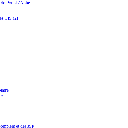
s de Pont-L’Abbé
es CIS (2)
laire
ie
pompiers et des JSP