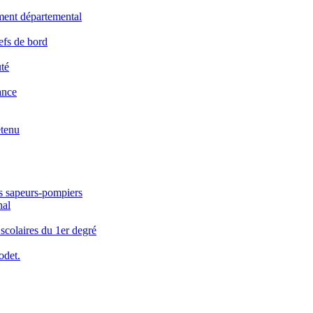
ement départemental
efs de bord
té
ance
etenu
es sapeurs-pompiers
nal
 scolaires du 1er degré
odet.