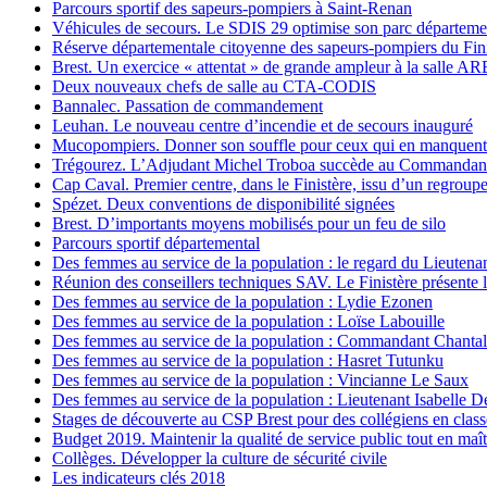
Parcours sportif des sapeurs-pompiers à Saint-Renan
Véhicules de secours. Le SDIS 29 optimise son parc départeme
Réserve départementale citoyenne des sapeurs-pompiers du Fini
Brest. Un exercice « attentat » de grande ampleur à la salle 
Deux nouveaux chefs de salle au CTA-CODIS
Bannalec. Passation de commandement
Leuhan. Le nouveau centre d’incendie et de secours inauguré
Mucopompiers. Donner son souffle pour ceux qui en manquent
Trégourez. L’Adjudant Michel Troboa succède au Commandant 
Cap Caval. Premier centre, dans le Finistère, issu d’un regrou
Spézet. Deux conventions de disponibilité signées
Brest. D’importants moyens mobilisés pour un feu de silo
Parcours sportif départemental
Des femmes au service de la population : le regard du Lieutena
Réunion des conseillers techniques SAV. Le Finistère présente 
Des femmes au service de la population : Lydie Ezonen
Des femmes au service de la population : Loïse Labouille
Des femmes au service de la population : Commandant Chanta
Des femmes au service de la population : Hasret Tutunku
Des femmes au service de la population : Vincianne Le Saux
Des femmes au service de la population : Lieutenant Isabelle De
Stages de découverte au CSP Brest pour des collégiens en clas
Budget 2019. Maintenir la qualité de service public tout en maîtr
Collèges. Développer la culture de sécurité civile
Les indicateurs clés 2018