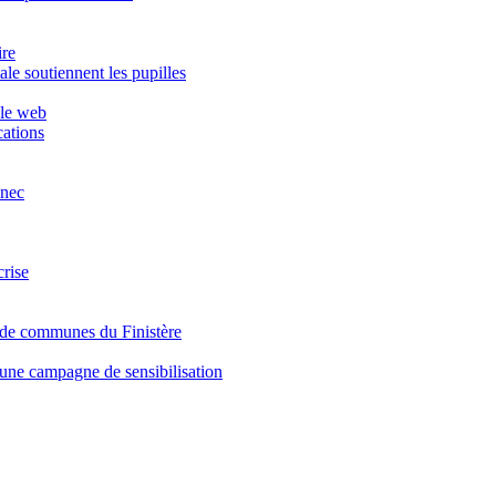
ire
le soutiennent les pupilles
 le web
ations
inec
crise
de communes du Finistère
 une campagne de sensibilisation