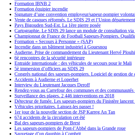
Formation IBNB 2
Formation équipier incendie
Signature d’une convention employeur/sapeur-pompier volonta
Vente de casques réformés. Le SDIS 29 et l’Union départementa
Pays Bigouden Sud-Est. La 1ère pierre posée
Cartographie. Le SDIS 29 lance un module de consultation via
Championnat de France de Football Sapeurs-Pompiers. Qualific
Formation « Secours à Personne » (SAP)
Incendie dans un bâtiment industriel à Gouesnou
Audierne. Prise de commandement du Lieutenant Hervé Plouh
6è rencontres de la sécurité intérieure
Entraide internationale : des véhicules de secours pour le Mali
5è immersion d’officiers au SDIS 29
Congrès national des sapeurs-pompiers. Logiciel de gestion de 
Accidents à Audierne et Loperhet
Interview du Lieutenant Jacques Deroff
Rendez-vous au Carrefour des communes et des communautés 
Surveillance des plages. 2 446 interventions en 2018
Détecteur de fumée. Les sapeurs-pompiers du Finistère lancent
Véhicules prioritaires. Laissez-les passer !
1er jour de la nouvelle section de JSP Karreg An Tan
674 accidents de la circulation cet été
Bal des sapeurs-pompiers de Brest
Les sapeurs-pompiers de Pont-l’Abbé dans la Grande roue
Sauvetage d’un dauphin à Combrit