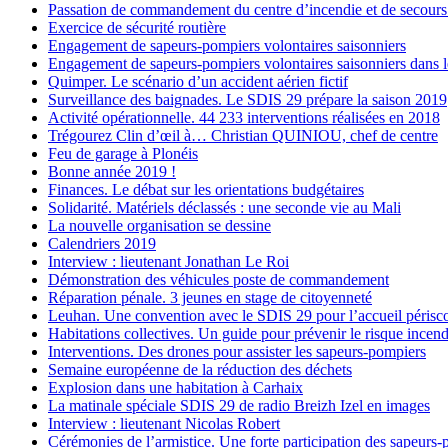
Passation de commandement du centre d’incendie et de secour
Exercice de sécurité routière
Engagement de sapeurs-pompiers volontaires saisonniers
Engagement de sapeurs-pompiers volontaires saisonniers dans l
Quimper. Le scénario d’un accident aérien fictif
Surveillance des baignades. Le SDIS 29 prépare la saison 2019
Activité opérationnelle. 44 233 interventions réalisées en 2018
Trégourez Clin d’œil à… Christian QUINIOU, chef de centre
Feu de garage à Plonéis
Bonne année 2019 !
Finances. Le débat sur les orientations budgétaires
Solidarité. Matériels déclassés : une seconde vie au Mali
La nouvelle organisation se dessine
Calendriers 2019
Interview : lieutenant Jonathan Le Roi
Démonstration des véhicules poste de commandement
Réparation pénale. 3 jeunes en stage de citoyenneté
Leuhan. Une convention avec le SDIS 29 pour l’accueil périsco
Habitations collectives. Un guide pour prévenir le risque incend
Interventions. Des drones pour assister les sapeurs-pompiers
Semaine européenne de la réduction des déchets
Explosion dans une habitation à Carhaix
La matinale spéciale SDIS 29 de radio Breizh Izel en images
Interview : lieutenant Nicolas Robert
Cérémonies de l’armistice. Une forte participation des sapeurs-