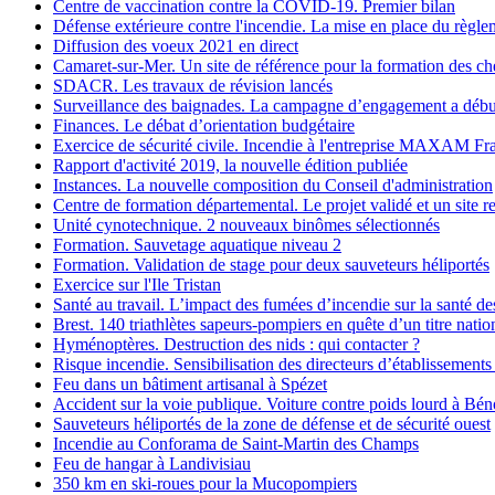
Centre de vaccination contre la COVID-19. Premier bilan
Défense extérieure contre l'incendie. La mise en place du règl
Diffusion des voeux 2021 en direct
Camaret-sur-Mer. Un site de référence pour la formation des ch
SDACR. Les travaux de révision lancés
Surveillance des baignades. La campagne d’engagement a débu
Finances. Le débat d’orientation budgétaire
Exercice de sécurité civile. Incendie à l'entreprise MAXAM Fr
Rapport d'activité 2019, la nouvelle édition publiée
Instances. La nouvelle composition du Conseil d'administration
Centre de formation départemental. Le projet validé et un site r
Unité cynotechnique. 2 nouveaux binômes sélectionnés
Formation. Sauvetage aquatique niveau 2
Formation. Validation de stage pour deux sauveteurs héliportés
Exercice sur l'Ile Tristan
Santé au travail. L’impact des fumées d’incendie sur la santé d
Brest. 140 triathlètes sapeurs-pompiers en quête d’un titre natio
Hyménoptères. Destruction des nids : qui contacter ?
Risque incendie. Sensibilisation des directeurs d’établissements
Feu dans un bâtiment artisanal à Spézet
Accident sur la voie publique. Voiture contre poids lourd à Bén
Sauveteurs héliportés de la zone de défense et de sécurité ouest
Incendie au Conforama de Saint-Martin des Champs
Feu de hangar à Landivisiau
350 km en ski-roues pour la Mucopompiers