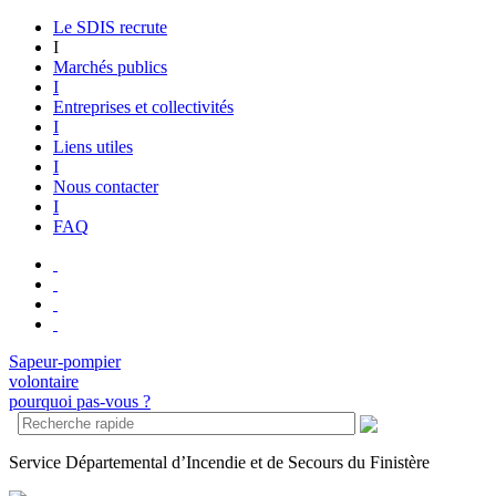
Le SDIS recrute
I
Marchés publics
I
Entreprises et collectivités
I
Liens utiles
I
Nous contacter
I
FAQ
Sapeur-pompier
volontaire
pourquoi pas-vous ?
S
ervice
D
épartemental d’
I
ncendie et de
S
ecours du Finistère